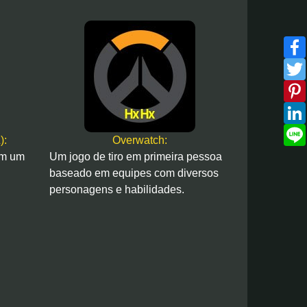
):
Overwatch:
om um
Um jogo de tiro em primeira pessoa
baseado em equipes com diversos
personagens e habilidades.