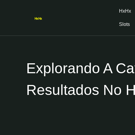
HxHx
Slots
Explorando A Ca
Resultados No 