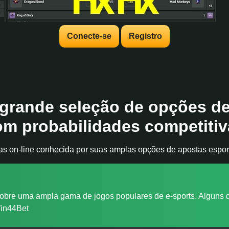
Conecte-se
Registro
grande seleção de opções de
om probabilidades competitiv
s on-line conhecida por suas amplas opções de apostas esporti
obre uma ampla gama de jogos populares de e-sports. Alguns d
in44Bet