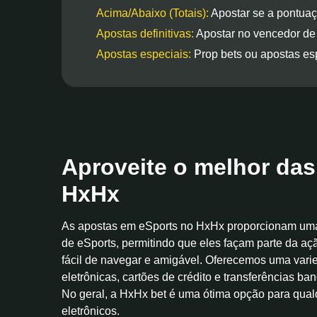
Acima/Abaixo (Totais):
Apostar se a pontuaçã
Apostas definitivas:
Apostar no vencedor de u
Apostas especiais:
Prop bets ou apostas esp
Aproveite o melhor da
HxHx
As apostas em eSports no HxHx proporcionam uma 
de eSports, permitindo que eles façam parte da açã
fácil de navegar e amigável. Oferecemos uma vari
eletrônicas, cartões de crédito e transferências ban
No geral, a HxHx bet é uma ótima opção para qua
eletrônicos.