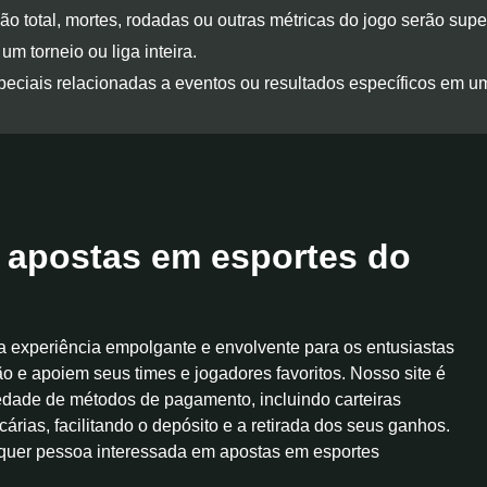
o total, mortes, rodadas ou outras métricas do jogo serão super
m torneio ou liga inteira.
eciais relacionadas a eventos ou resultados específicos em um
s apostas em esportes do
experiência empolgante e envolvente para os entusiastas
o e apoiem seus times e jogadores favoritos. Nosso site é
edade de métodos de pagamento, incluindo carteiras
cárias, facilitando o depósito e a retirada dos seus ganhos.
lquer pessoa interessada em apostas em esportes