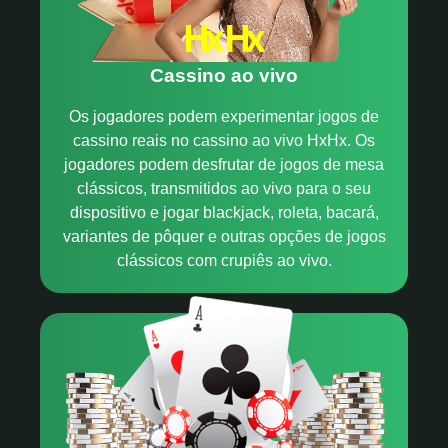
Cassino ao vivo
Os jogadores podem experimentar jogos de
cassino reais no cassino ao vivo HxHx. Os
jogadores podem desfrutar de jogos de mesa
clássicos, transmitidos ao vivo para o seu
dispositivo e jogar blackjack, roleta, bacará,
variantes de pôquer e outras opções de jogos
clássicos com crupiês ao vivo.