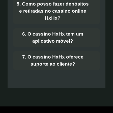
5. Como posso fazer depósitos
e retiradas no cassino online
HxHx?
6. O cassino HxHx tem um
aplicativo móvel?
7. O cassino HxHx oferece
suporte ao cliente?