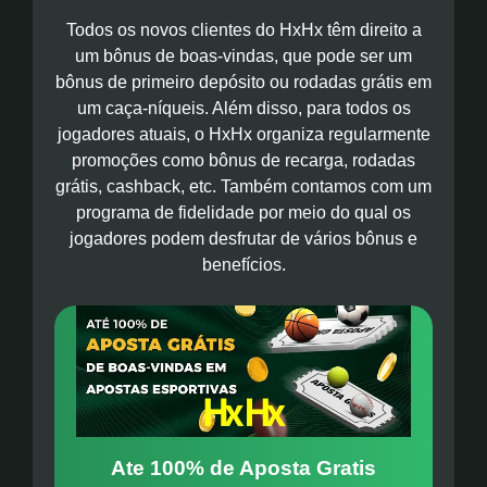
Todos os novos clientes do HxHx têm direito a
um bônus de boas-vindas, que pode ser um
bônus de primeiro depósito ou rodadas grátis em
um caça-níqueis. Além disso, para todos os
jogadores atuais, o HxHx organiza regularmente
promoções como bônus de recarga, rodadas
grátis, cashback, etc. Também contamos com um
programa de fidelidade por meio do qual os
jogadores podem desfrutar de vários bônus e
benefícios.
Ate 100% de Aposta Gratis