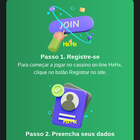
Passo 1. Registre-se
Para começar a jogar no cassino on-line HxHx,
clique no botão Registrar no site.
Passo 2. Preencha seus dados