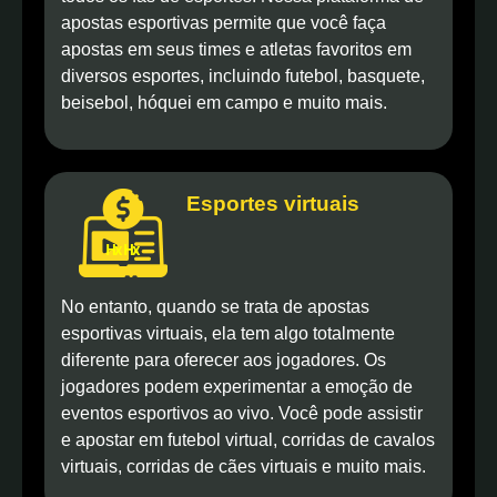
apostas esportivas permite que você faça
apostas em seus times e atletas favoritos em
diversos esportes, incluindo futebol, basquete,
beisebol, hóquei em campo e muito mais.
Esportes virtuais
No entanto, quando se trata de apostas
esportivas virtuais, ela tem algo totalmente
diferente para oferecer aos jogadores. Os
jogadores podem experimentar a emoção de
eventos esportivos ao vivo. Você pode assistir
e apostar em futebol virtual, corridas de cavalos
virtuais, corridas de cães virtuais e muito mais.