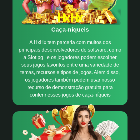
Caça-níqueis
A HxHx tem parceria com muitos dos
principais desenvolvedores de software, como
a Slot pg , e os jogadores podem escolher
seus jogos favoritos entre uma variedade de
temas, recursos e tipos de jogos. Além disso,
os jogadores também podem usar nosso
recurso de demonstração gratuita para
conferir esses jogos de caça-níqueis