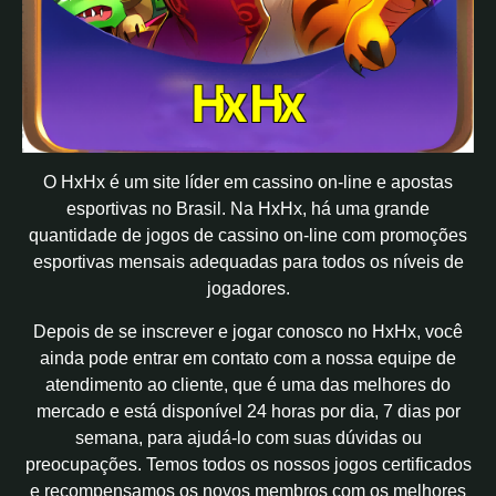
O HxHx é um site líder em cassino on-line e apostas
esportivas no Brasil. Na HxHx, há uma grande
quantidade de jogos de cassino on-line com promoções
esportivas mensais adequadas para todos os níveis de
jogadores.
Depois de se inscrever e jogar conosco no HxHx, você
ainda pode entrar em contato com a nossa equipe de
atendimento ao cliente, que é uma das melhores do
mercado e está disponível 24 horas por dia, 7 dias por
semana, para ajudá-lo com suas dúvidas ou
preocupações. Temos todos os nossos jogos certificados
e recompensamos os novos membros com os melhores