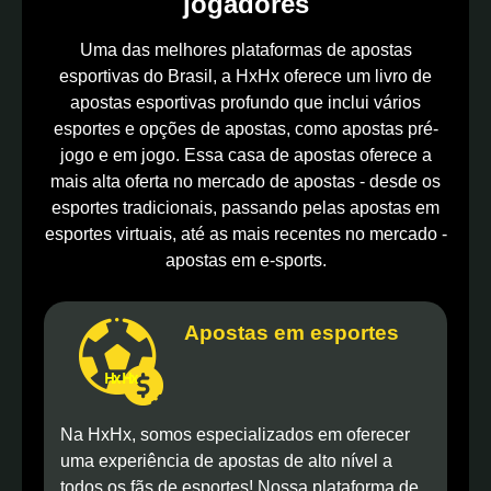
jogadores
Uma das melhores plataformas de apostas
esportivas do Brasil, a HxHx oferece um livro de
apostas esportivas profundo que inclui vários
esportes e opções de apostas, como apostas pré-
jogo e em jogo. Essa casa de apostas oferece a
mais alta oferta no mercado de apostas - desde os
esportes tradicionais, passando pelas apostas em
esportes virtuais, até as mais recentes no mercado -
apostas em e-sports.
Apostas em esportes
Na HxHx, somos especializados em oferecer
uma experiência de apostas de alto nível a
todos os fãs de esportes! Nossa plataforma de