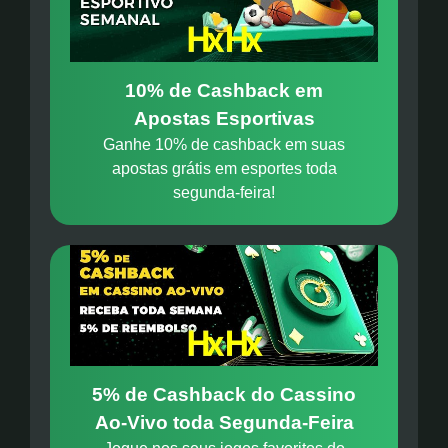
10% de Cashback em
Apostas Esportivas
Ganhe 10% de cashback em suas
apostas grátis em esportes toda
segunda-feira!
5% de Cashback do Cassino
Ao-Vivo toda Segunda-Feira