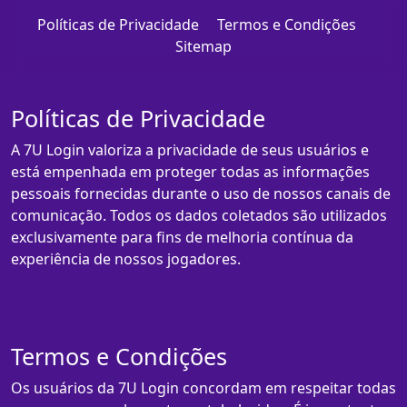
Políticas de Privacidade
Termos e Condições
Sitemap
Políticas de Privacidade
A 7U Login valoriza a privacidade de seus usuários e
está empenhada em proteger todas as informações
pessoais fornecidas durante o uso de nossos canais de
comunicação. Todos os dados coletados são utilizados
exclusivamente para fins de melhoria contínua da
experiência de nossos jogadores.
Termos e Condições
Os usuários da 7U Login concordam em respeitar todas