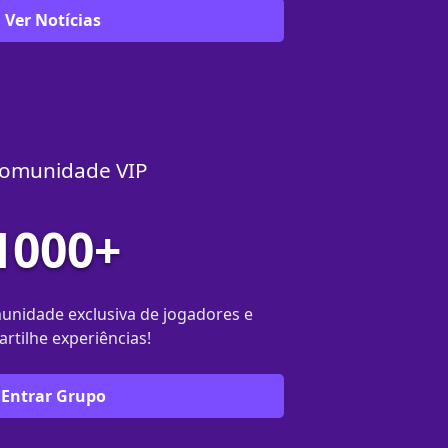
Ver Notícias
Comunidade VIP
1000+
unidade exclusiva de jogadores e
rtilhe experiências!
Entrar Grupo