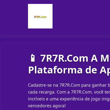
📱 7R7R.Com A M
Plataforma de A
Cadastre-se na 7R7R.Com para ganhar 
cada recarga. Com a 7R7R.Com, você t
incríveis e uma experiência de jogo inig
vencedores agora!