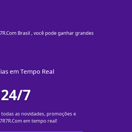
R7R.Com Brasil , você pode ganhar grandes
cias em Tempo Real
24/7
e todas as novidades, promoções e
 7R7R.Com em tempo real!