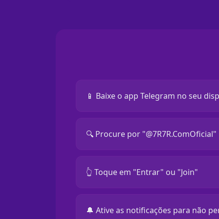
📱 Baixe o app Telegram no seu disp
🔍 Procure por "@7R7R.ComOficial"
👆 Toque em "Entrar" ou "Join"
🔔 Ative as notificações para não p