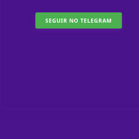
SEGUIR NO TELEGRAM