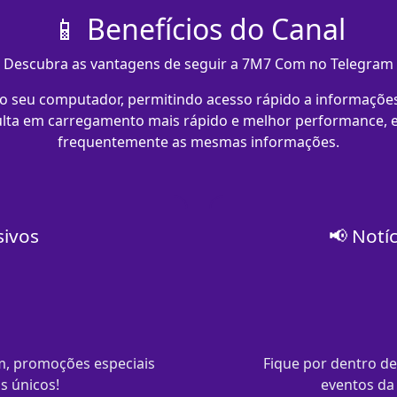
📱 Benefícios do Canal
Descubra as vantagens de seguir a 7M7 Com no Telegram
o seu computador, permitindo acesso rápido a informações
sulta em carregamento mais rápido e melhor performance,
frequentemente as mesmas informações.
sivos
📢 Notí
m, promoções especiais
Fique por dentro d
s únicos!
eventos da