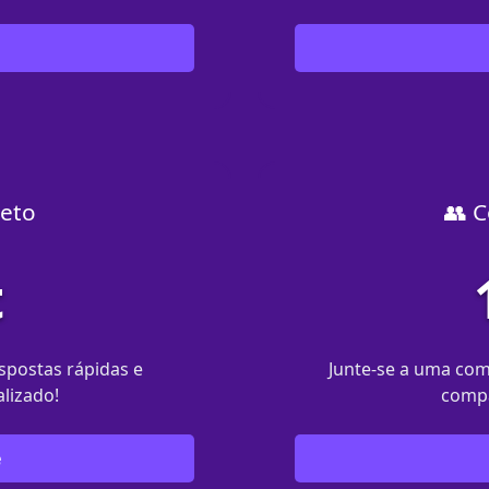
reto
👥 
t
espostas rápidas e
Junte-se a uma com
lizado!
compa
e