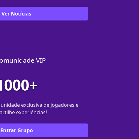
Ver Notícias
Comunidade VIP
1000+
unidade exclusiva de jogadores e
rtilhe experiências!
Entrar Grupo