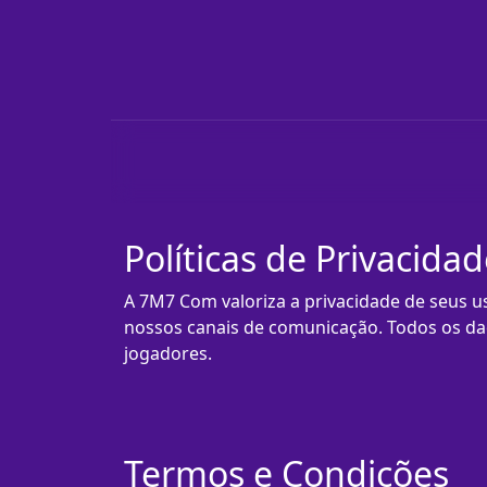
Políticas de Privacida
A 7M7 Com valoriza a privacidade de seus 
nossos canais de comunicação. Todos os dad
jogadores.
Termos e Condições