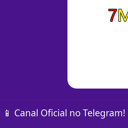
📱 Canal Oficial no Telegram!