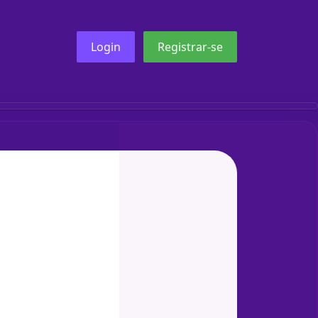
Login
Registrar-se