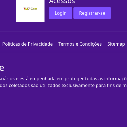
Acessos
Login
Registrar-se
Políticas de Privacidade
Termos e Condições
Sitemap
de
usuários e está empenhada em proteger todas as informaçõ
os coletados são utilizados exclusivamente para fins de m