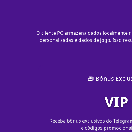
O cliente PC armazena dados localmente n
personalizadas e dados de jogo. Isso re
🎁 Bônus Exclu
VIP
Receba bônus exclusivos do Telegra
e códigos promocionai