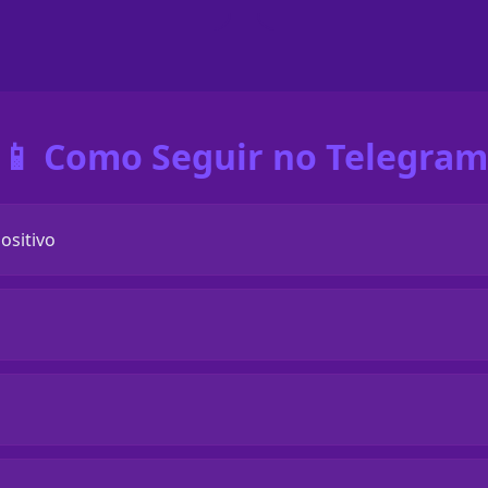
📱 Como Seguir no Telegram
ositivo