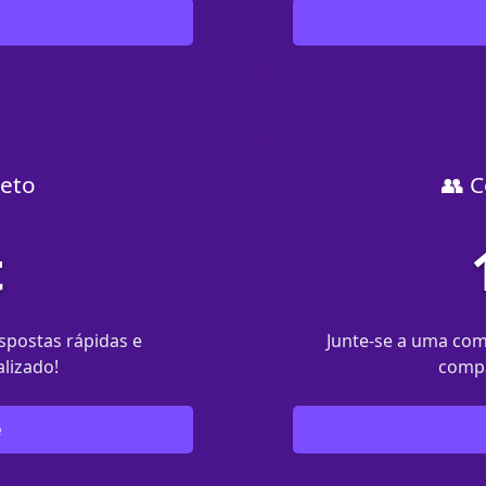
reto
👥 
t
espostas rápidas e
Junte-se a uma com
lizado!
compa
e