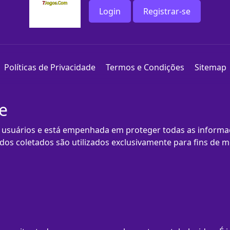
Login
Registrar-se
Políticas de Privacidade
Termos e Condições
Sitemap
de
s usuários e está empenhada em proteger todas as informa
os coletados são utilizados exclusivamente para fins de m