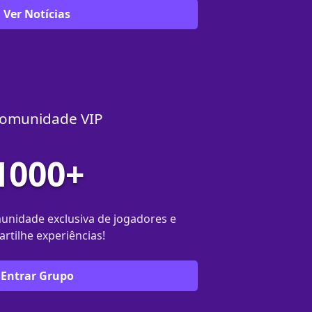
Ver Notícias
Comunidade VIP
1000+
unidade exclusiva de jogadores e
rtilhe experiências!
Entrar Grupo