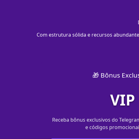
Com estrutura sólida e recursos abundante
🎁 Bônus Exclu
VIP
Receba bônus exclusivos do Telegra
e códigos promocionai