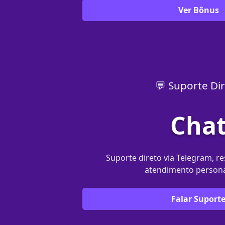
Ver Bônus
💬 Suporte Di
Cha
Suporte direto via Telegram, r
atendimento persona
Falar Suport