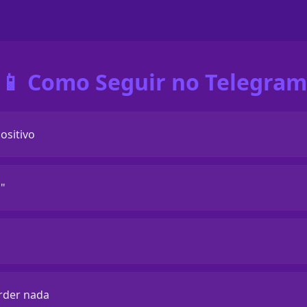
📱 Como Seguir no Telegram
ositivo
"
erder nada