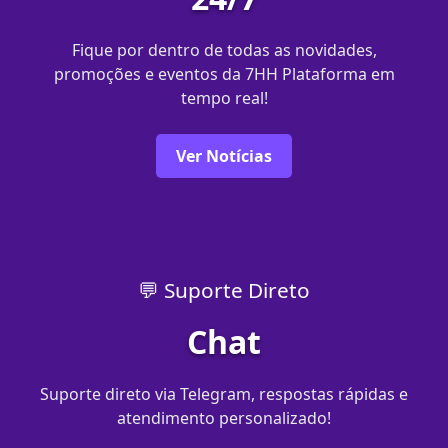
Fique por dentro de todas as novidades,
promoções e eventos da 7HH Plataforma em
tempo real!
Ver Notícias
💬 Suporte Direto
Chat
Suporte direto via Telegram, respostas rápidas e
atendimento personalizado!