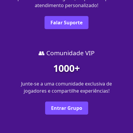
atendimento personalizado!
Falar Suporte
👥 Comunidade VIP
1000+
Junte-se a uma comunidade exclusiva de
jogadores e compartilhe experiências!
Entrar Grupo