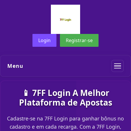
Login
Registrar-se
Menu
📱 7FF Login A Melhor
Plataforma de Apostas
Cadastre-se na 7FF Login para ganhar bônus no
cadastro e em cada recarga. Com a 7FF Login,