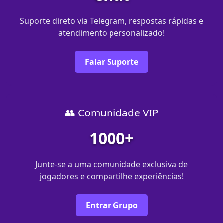
Suporte direto via Telegram, respostas rápidas e
atendimento personalizado!
Falar Suporte
👥 Comunidade VIP
1000+
Junte-se a uma comunidade exclusiva de
jogadores e compartilhe experiências!
Entrar Grupo