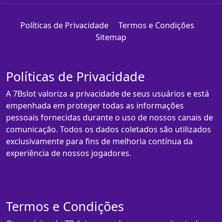
Políticas de Privacidade
Termos e Condições
Sitemap
Políticas de Privacidade
A 7Bslot valoriza a privacidade de seus usuários e está
empenhada em proteger todas as informações
pessoais fornecidas durante o uso de nossos canais de
comunicação. Todos os dados coletados são utilizados
exclusivamente para fins de melhoria contínua da
experiência de nossos jogadores.
Termos e Condições