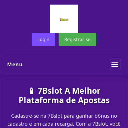
Login
Registrar-se
Menu
📱 7Bslot A Melhor
Plataforma de Apostas
Cadastre-se na 7Bslot para ganhar bônus no
cadastro e em cada recarga. Com a 7Bslot, você