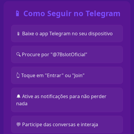
📱 Como Seguir no Telegram
📱 Baixe o app Telegram no seu dispositivo
🔍 Procure por "@7BslotOficial"
👆 Toque em "Entrar" ou "Join"
🔔 Ative as notificações para não perder
nada
💬 Participe das conversas e interaja