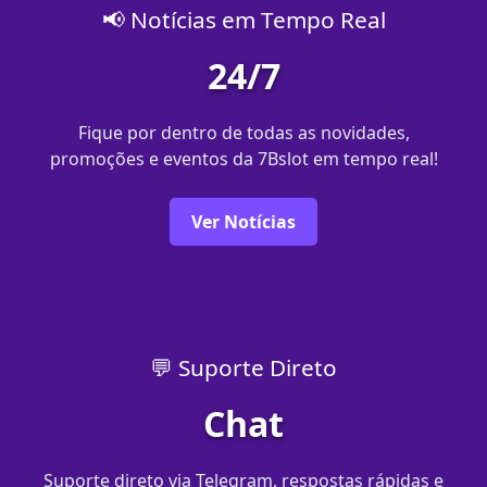
📢 Notícias em Tempo Real
24/7
Fique por dentro de todas as novidades,
promoções e eventos da 7Bslot em tempo real!
Ver Notícias
💬 Suporte Direto
Chat
Suporte direto via Telegram, respostas rápidas e