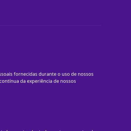
ssoais fornecidas durante o uso de nossos
 contínua da experiência de nossos