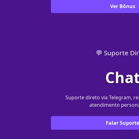
Ver Bônus
💬 Suporte Di
Cha
Suporte direto via Telegram, r
atendimento persona
Falar Suport