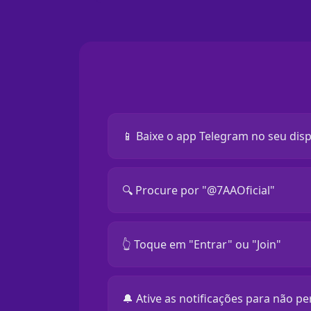
📱 Baixe o app Telegram no seu disp
🔍 Procure por "@7AAOficial"
👆 Toque em "Entrar" ou "Join"
🔔 Ative as notificações para não p