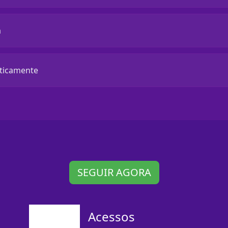
a
aticamente
SEGUIR AGORA
Acessos