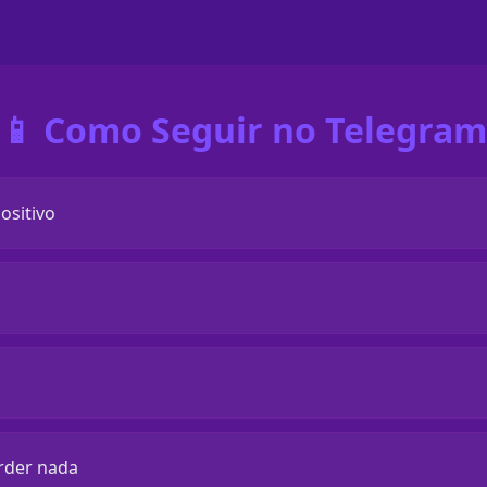
📱 Como Seguir no Telegram
ositivo
erder nada