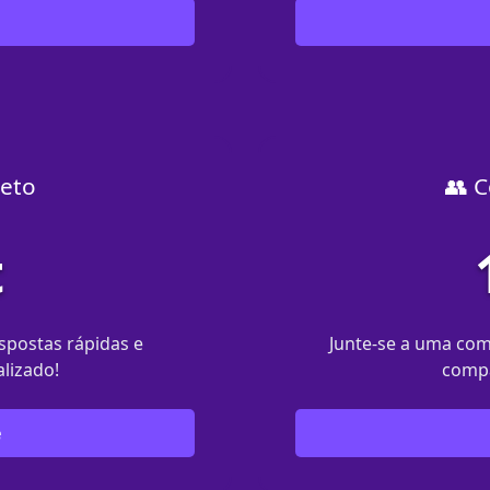
reto
👥 
t
espostas rápidas e
Junte-se a uma com
lizado!
compa
e