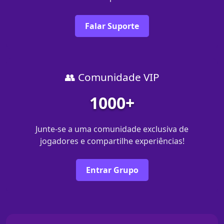
Falar Suporte
👥 Comunidade VIP
1000+
Junte-se a uma comunidade exclusiva de
jogadores e compartilhe experiências!
Entrar Grupo