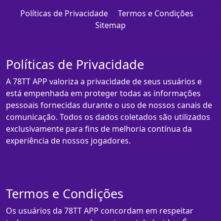
Políticas de Privacidade
Termos e Condições
Sitemap
Políticas de Privacidade
A 78TT APP valoriza a privacidade de seus usuários e
está empenhada em proteger todas as informações
pessoais fornecidas durante o uso de nossos canais de
comunicação. Todos os dados coletados são utilizados
exclusivamente para fins de melhoria contínua da
experiência de nossos jogadores.
Termos e Condições
Os usuários da 78TT APP concordam em respeitar