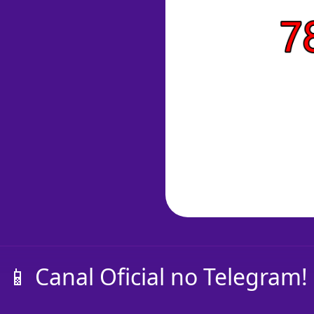
📱 Canal Oficial no Telegram!