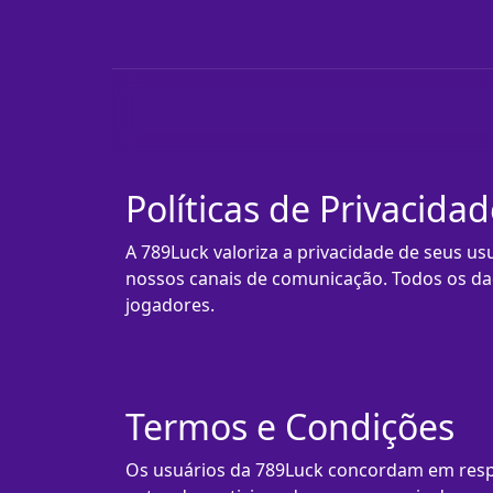
Políticas de Privacida
A 789Luck valoriza a privacidade de seus u
nossos canais de comunicação. Todos os dad
jogadores.
Termos e Condições
Os usuários da 789Luck concordam em respei