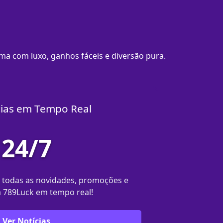
ma com luxo, ganhos fáceis e diversão pura.
cias em Tempo Real
24/7
e todas as novidades, promoções e
a 789Luck em tempo real!
Ver Notícias