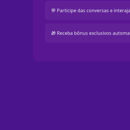
💬 Participe das conversas e interaj
🎁 Receba bônus exclusivos autom