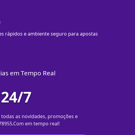
m
es rápidos e ambiente seguro para apostas
cias em Tempo Real
24/7
e todas as novidades, promoções e
78955.Com em tempo real!