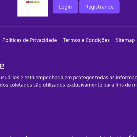
Login
Registrar-se
Políticas de Privacidade
Termos e Condições
Sitemap
de
s usuários e está empenhada em proteger todas as informaç
os coletados são utilizados exclusivamente para fins de m