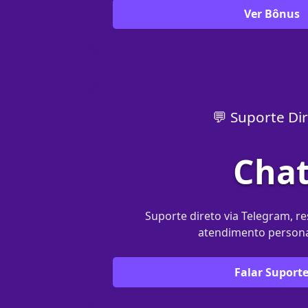
Ver Bônus
💬 Suporte Di
Cha
Suporte direto via Telegram, r
atendimento persona
Falar Suport