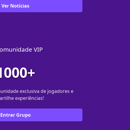
Ver Notícias
Comunidade VIP
1000+
unidade exclusiva de jogadores e
rtilhe experiências!
Entrar Grupo