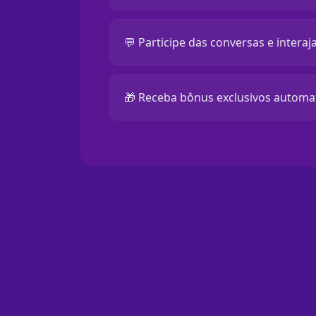
💬 Participe das conversas e interaj
🎁 Receba bônus exclusivos autom