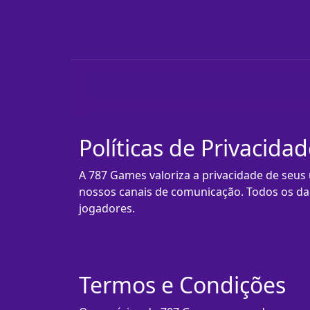
Políticas de Privacida
A 787 Games valoriza a privacidade de seu
nossos canais de comunicação. Todos os dad
jogadores.
Termos e Condições