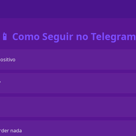
📱 Como Seguir no Telegram
ositivo
"
erder nada