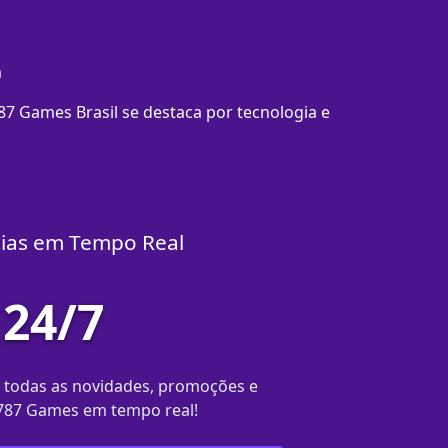
m
7 Games Brasil se destaca por tecnologia e
cias em Tempo Real
24/7
e todas as novidades, promoções e
787 Games em tempo real!