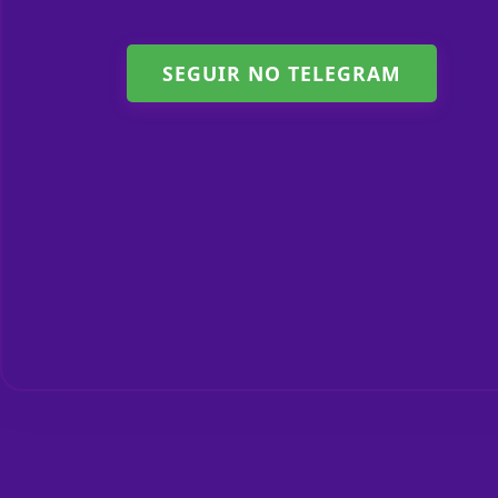
SEGUIR NO TELEGRAM