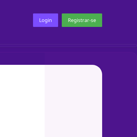
Login
Registrar-se