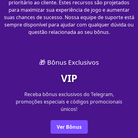
prioritário ao cliente. Estes recursos são projetados
para maximizar sua experiência de jogo e aumentar
suas chances de sucesso. Nossa equipe de suporte está
sempre disponível para ajudar com qualquer dúvida ou
questão relacionada ao seu bônus.
🎁 Bônus Exclusivos
VIP
Receba bônus exclusivos do Telegram,
promoções especiais e códigos promocionais
únicos!
Ver Bônus