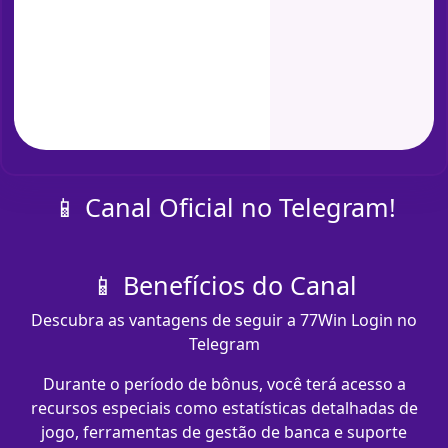
📱 Canal Oficial no Telegram!
📱 Benefícios do Canal
Descubra as vantagens de seguir a 77Win Login no
Telegram
Durante o período de bônus, você terá acesso a
recursos especiais como estatísticas detalhadas de
jogo, ferramentas de gestão de banca e suporte