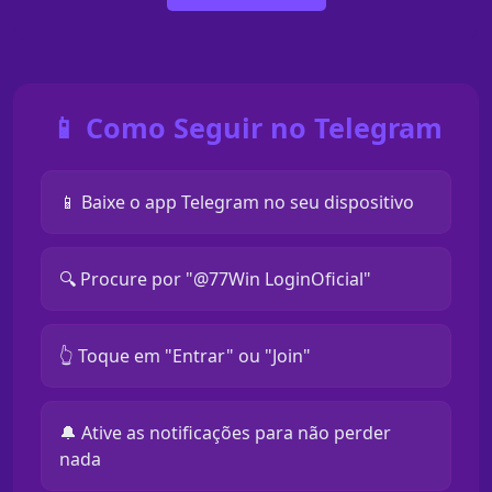
📱 Como Seguir no Telegram
📱 Baixe o app Telegram no seu dispositivo
🔍 Procure por "@77Win LoginOficial"
👆 Toque em "Entrar" ou "Join"
🔔 Ative as notificações para não perder
nada