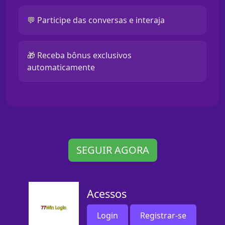
💬 Participe das conversas e interaja
🎁 Receba bônus exclusivos
automaticamente
SEGUIR AGORA
Acessos
Login
Registrar-se