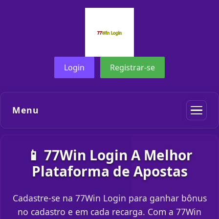
Login
Registrar-se
Menu
📱 77Win Login A Melhor
Plataforma de Apostas
Cadastre-se na 77Win Login para ganhar bônus
no cadastro e em cada recarga. Com a 77Win