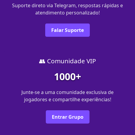
Suporte direto via Telegram, respostas rápidas e
atendimento personalizado!
Falar Suporte
👥 Comunidade VIP
1000+
Junte-se a uma comunidade exclusiva de
jogadores e compartilhe experiências!
Entrar Grupo