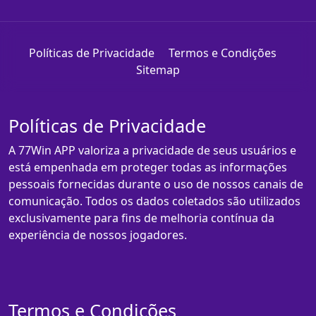
Políticas de Privacidade
Termos e Condições
Sitemap
Políticas de Privacidade
A 77Win APP valoriza a privacidade de seus usuários e
está empenhada em proteger todas as informações
pessoais fornecidas durante o uso de nossos canais de
comunicação. Todos os dados coletados são utilizados
exclusivamente para fins de melhoria contínua da
experiência de nossos jogadores.
Termos e Condições