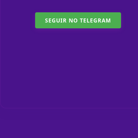
SEGUIR NO TELEGRAM