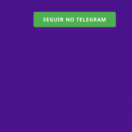
SEGUIR NO TELEGRAM