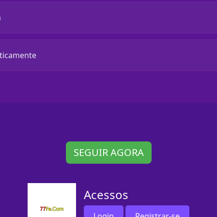
a
aticamente
SEGUIR AGORA
Acessos
Login
Registrar-se