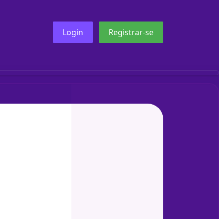
Login
Registrar-se