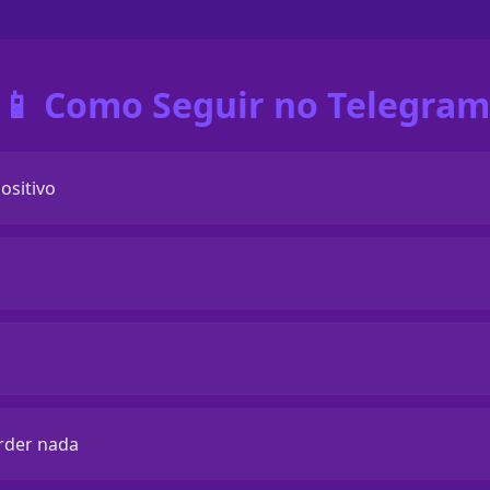
📱 Como Seguir no Telegram
ositivo
erder nada