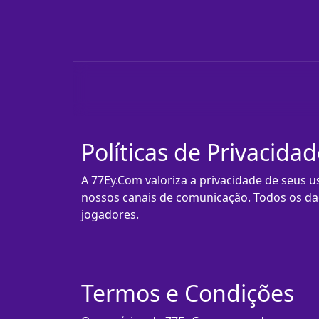
Políticas de Privacida
A 77Ey.Com valoriza a privacidade de seus 
nossos canais de comunicação. Todos os dad
jogadores.
Termos e Condições