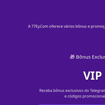
A 77Ey.Com oferece vários bônus e promoçõ
🎁 Bônus Exclu
VIP
Receba bônus exclusivos do Telegra
e códigos promocionai