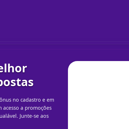
elhor
postas
ônus no cadastro e em
m acesso a promoções
ualável. Junte-se aos