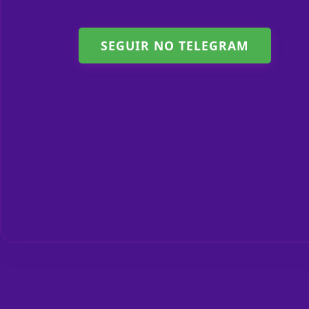
SEGUIR NO TELEGRAM