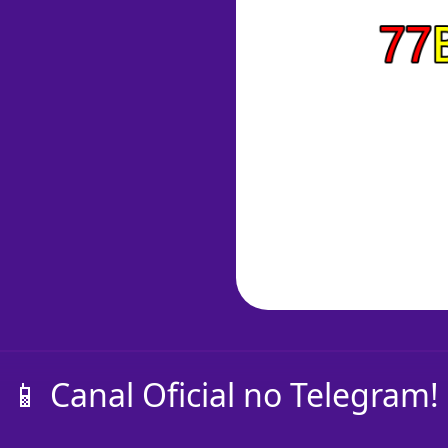
📱 Canal Oficial no Telegram!