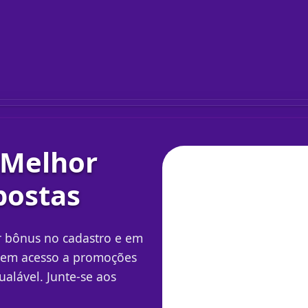
 Melhor
postas
r bônus no cadastro e em
 tem acesso a promoções
ualável. Junte-se aos