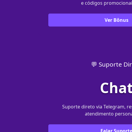
e códigos promocionai
Ver Bônus
💬 Suporte Di
Cha
Suporte direto via Telegram, r
atendimento persona
Falar Suport