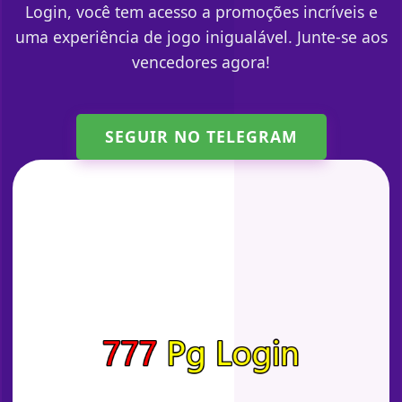
Login, você tem acesso a promoções incríveis e
uma experiência de jogo inigualável. Junte-se aos
vencedores agora!
SEGUIR NO TELEGRAM