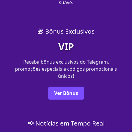
suave.
🎁 Bônus Exclusivos
VIP
Receba bônus exclusivos do Telegram,
promoções especiais e códigos promocionais
únicos!
Ver Bônus
📢 Notícias em Tempo Real