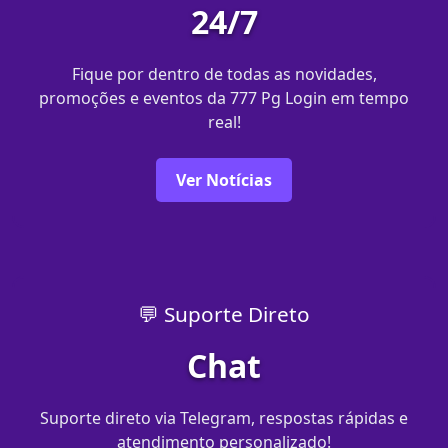
24/7
Fique por dentro de todas as novidades,
promoções e eventos da 777 Pg Login em tempo
real!
Ver Notícias
💬 Suporte Direto
Chat
Suporte direto via Telegram, respostas rápidas e
atendimento personalizado!