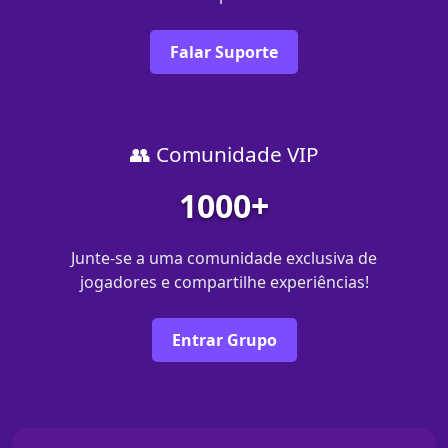
Falar Suporte
👥 Comunidade VIP
1000+
Junte-se a uma comunidade exclusiva de
jogadores e compartilhe experiências!
Entrar Grupo