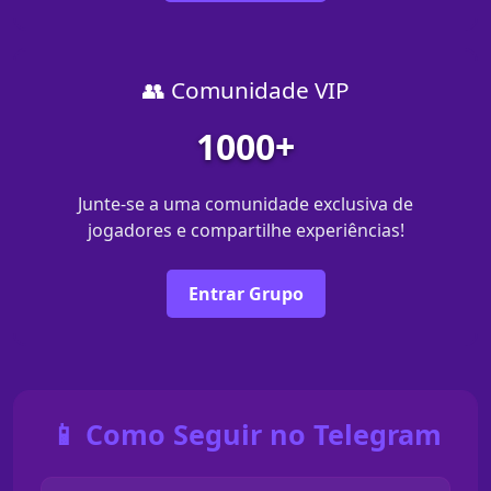
👥 Comunidade VIP
1000+
Junte-se a uma comunidade exclusiva de
jogadores e compartilhe experiências!
Entrar Grupo
📱 Como Seguir no Telegram