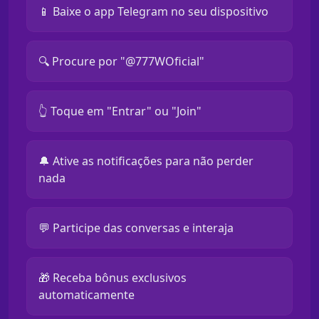
📱 Baixe o app Telegram no seu dispositivo
🔍 Procure por "@777WOficial"
👆 Toque em "Entrar" ou "Join"
🔔 Ative as notificações para não perder
nada
💬 Participe das conversas e interaja
🎁 Receba bônus exclusivos
automaticamente