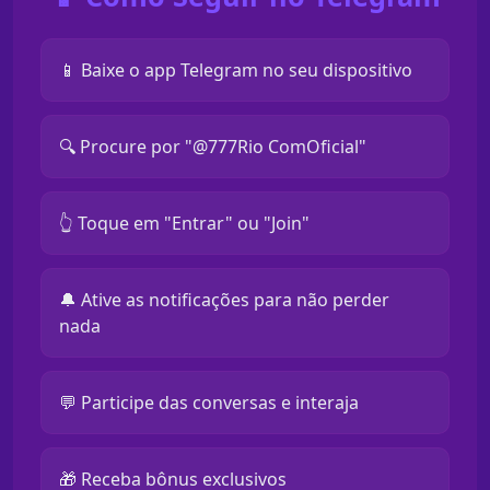
📱 Baixe o app Telegram no seu dispositivo
🔍 Procure por "@777Rio ComOficial"
👆 Toque em "Entrar" ou "Join"
🔔 Ative as notificações para não perder
nada
💬 Participe das conversas e interaja
🎁 Receba bônus exclusivos