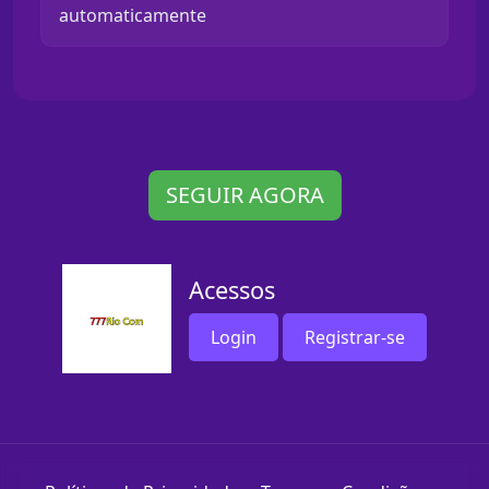
automaticamente
SEGUIR AGORA
Acessos
Login
Registrar-se