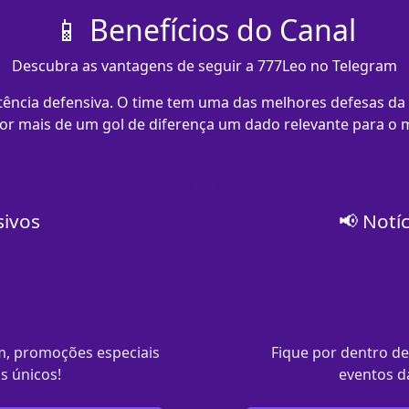
📱 Benefícios do Canal
Descubra as vantagens de seguir a 777Leo no Telegram
stência defensiva. O time tem uma das melhores defesas d
or mais de um gol de diferença um dado relevante para o 
sivos
📢 Notí
m, promoções especiais
Fique por dentro d
s únicos!
eventos d