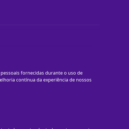
 pessoais fornecidas durante o uso de
elhoria contínua da experiência de nossos