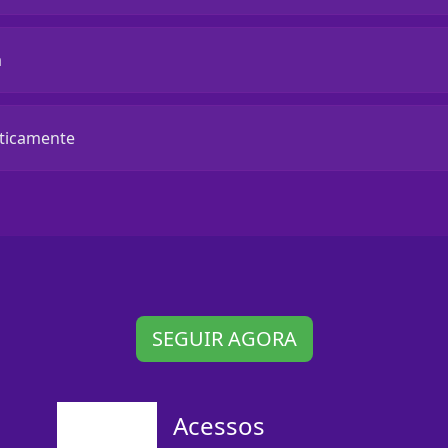
a
aticamente
SEGUIR AGORA
Acessos