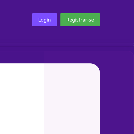
Login
Registrar-se