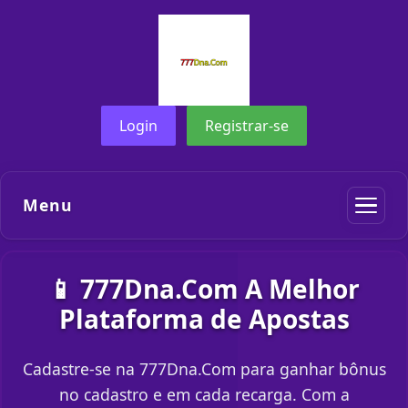
Login
Registrar-se
Menu
📱 777Dna.Com A Melhor
Plataforma de Apostas
Cadastre-se na 777Dna.Com para ganhar bônus
no cadastro e em cada recarga. Com a