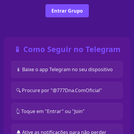
Entrar Grupo
📱 Como Seguir no Telegram
📱 Baixe o app Telegram no seu dispositivo
🔍 Procure por "@777Dna.ComOficial"
👆 Toque em "Entrar" ou "Join"
🔔 Ative as notificações para não perder