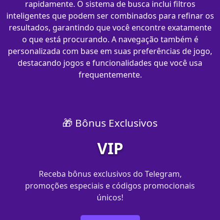
rapidamente. O sistema de busca inclui filtros
inteligentes que podem ser combinados para refinar os
resultados, garantindo que você encontre exatamente
o que está procurando. A navegação também é
personalizada com base em suas preferências de jogo,
destacando jogos e funcionalidades que você usa
frequentemente.
🎁 Bônus Exclusivos
VIP
Receba bônus exclusivos do Telegram,
promoções especiais e códigos promocionais
únicos!