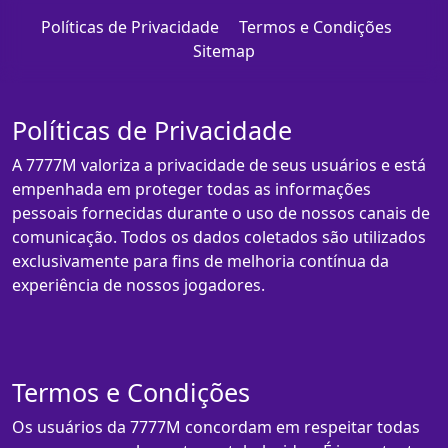
Políticas de Privacidade
Termos e Condições
Sitemap
Políticas de Privacidade
A 7777M valoriza a privacidade de seus usuários e está
empenhada em proteger todas as informações
pessoais fornecidas durante o uso de nossos canais de
comunicação. Todos os dados coletados são utilizados
exclusivamente para fins de melhoria contínua da
experiência de nossos jogadores.
Termos e Condições
Os usuários da 7777M concordam em respeitar todas