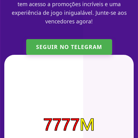
tem acesso a promoções incríveis e uma
experiência de jogo inigualável. Junte-se aos
vencedores agora!
SEGUIR NO TELEGRAM