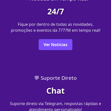
24/7
Fique por dentro de todas as novidades,
promoções e eventos da 7777M em tempo real!
Ver Notícias
💬 Suporte Direto
Chat
Suporte direto via Telegram, respostas rápidas e
atendimento personalizado!