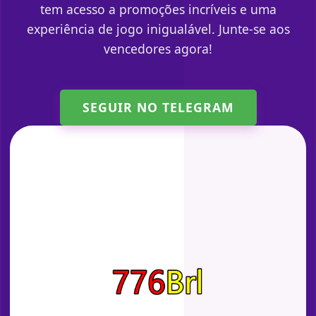
tem acesso a promoções incríveis e uma
experiência de jogo inigualável. Junte-se aos
vencedores agora!
SEGUIR NO TELEGRAM