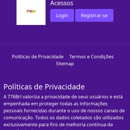
Acessos
Login
Registrar-se
Políticas de Privacidade
Termos e Condições
Sitemap
Políticas de Privacidade
A 776Brl valoriza a privacidade de seus usuários e está
empenhada em proteger todas as informações
pessoais fornecidas durante o uso de nossos canais de
comunicação. Todos os dados coletados são utilizados
exclusivamente para fins de melhoria contínua da