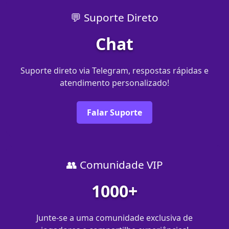
💬 Suporte Direto
Chat
Suporte direto via Telegram, respostas rápidas e
atendimento personalizado!
Falar Suporte
👥 Comunidade VIP
1000+
Junte-se a uma comunidade exclusiva de