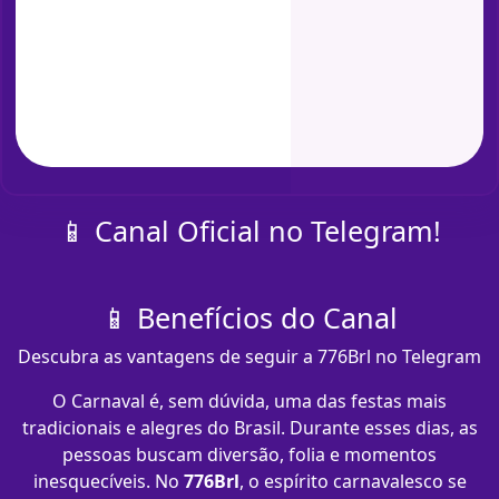
📱 Canal Oficial no Telegram!
📱 Benefícios do Canal
Descubra as vantagens de seguir a 776Brl no Telegram
O Carnaval é, sem dúvida, uma das festas mais
tradicionais e alegres do Brasil. Durante esses dias, as
pessoas buscam diversão, folia e momentos
inesquecíveis. No
776Brl
, o espírito carnavalesco se