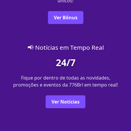
únicos!
Ver Bônus
📢 Notícias em Tempo Real
24/7
Fique por dentro de todas as novidades,
promoções e eventos da 776Brl em tempo real!
Ver Notícias