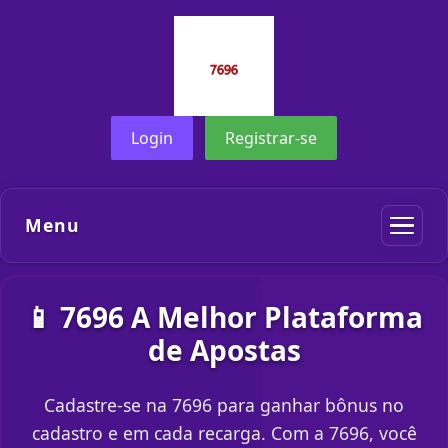
Login
Registrar-se
Menu
📱 7696 A Melhor Plataforma
de Apostas
Cadastre-se na 7696 para ganhar bônus no
cadastro e em cada recarga. Com a 7696, você