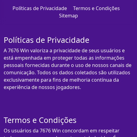
Políticas de Privacidade
Termos e Condições
Sitemap
Políticas de Privacidade
A 7676 Win valoriza a privacidade de seus usuários e
está empenhada em proteger todas as informações
pessoais fornecidas durante o uso de nossos canais de
comunicação. Todos os dados coletados são utilizados
exclusivamente para fins de melhoria contínua da
experiência de nossos jogadores.
Termos e Condições
Os usuários da 7676 Win concordam em respeitar