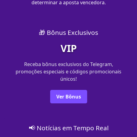
determinar a aposta vencedora.
🎁 Bônus Exclusivos
VIP
Receba bônus exclusivos do Telegram,
promoções especiais e códigos promocionais
únicos!
Ver Bônus
📢 Notícias em Tempo Real