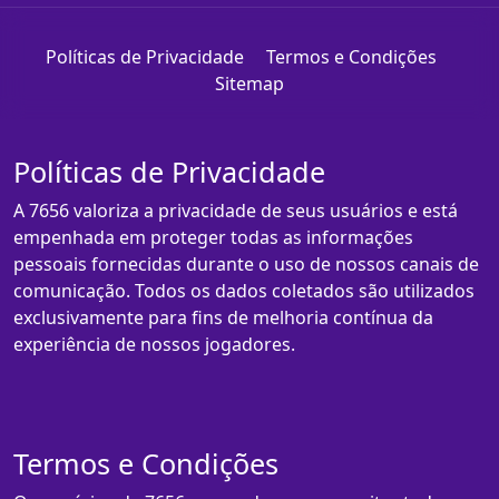
Políticas de Privacidade
Termos e Condições
Sitemap
Políticas de Privacidade
A 7656 valoriza a privacidade de seus usuários e está
empenhada em proteger todas as informações
pessoais fornecidas durante o uso de nossos canais de
comunicação. Todos os dados coletados são utilizados
exclusivamente para fins de melhoria contínua da
experiência de nossos jogadores.
Termos e Condições