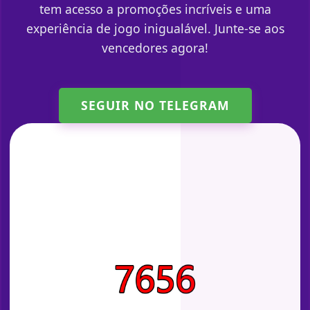
tem acesso a promoções incríveis e uma
experiência de jogo inigualável. Junte-se aos
vencedores agora!
SEGUIR NO TELEGRAM