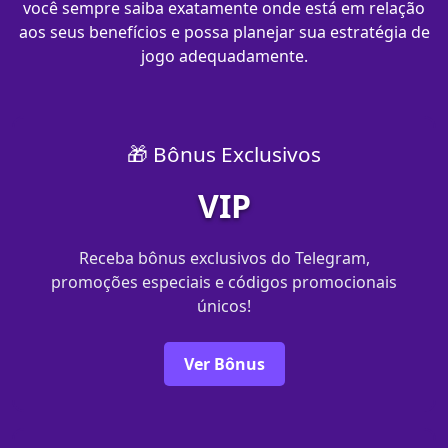
você sempre saiba exatamente onde está em relação
aos seus benefícios e possa planejar sua estratégia de
jogo adequadamente.
🎁 Bônus Exclusivos
VIP
Receba bônus exclusivos do Telegram,
promoções especiais e códigos promocionais
únicos!
Ver Bônus