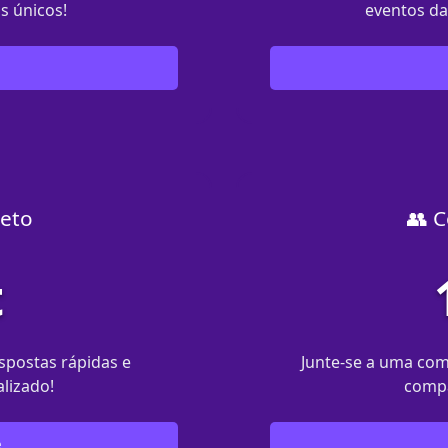
s únicos!
eventos da
reto
👥 
t
espostas rápidas e
Junte-se a uma com
lizado!
compa
e