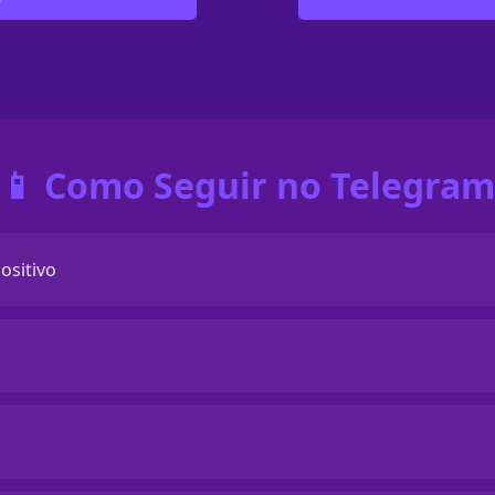
📱 Como Seguir no Telegram
ositivo