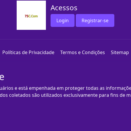
Acessos
Login
Registrar-se
Políticas de Privacidade
Termos e Condições
Sitemap
de
suários e está empenhada em proteger todas as informaçõe
os coletados são utilizados exclusivamente para fins de m