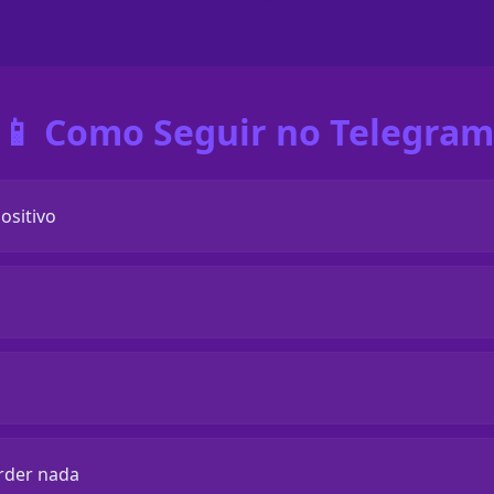
📱 Como Seguir no Telegram
ositivo
erder nada