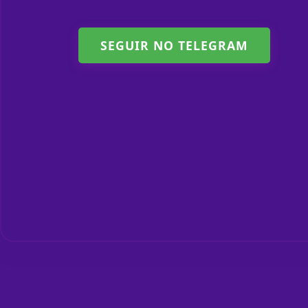
SEGUIR NO TELEGRAM