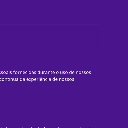
ssoais fornecidas durante o uso de nossos
 contínua da experiência de nossos