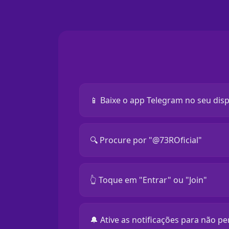
📱 Baixe o app Telegram no seu disp
🔍 Procure por "@73ROficial"
👆 Toque em "Entrar" ou "Join"
🔔 Ative as notificações para não p