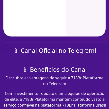
📱 Canal Oficial no Telegram!
📱 Benefícios do Canal
Descubra as vantagens de seguir a 718Br Plataforma
no Telegram
Com investimento robusto e uma equipe de operação
de elite, a 718Br Plataforma mantém conteúdo vasto e
serviço confiável na plataforma 718Br Plataforma Brasil