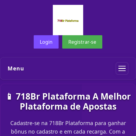
Login
Registrar-se
Menu
📱 718Br Plataforma A Melhor
Plataforma de Apostas
Cadastre-se na 718Br Plataforma para ganhar
bônus no cadastro e em cada recarga. Com a