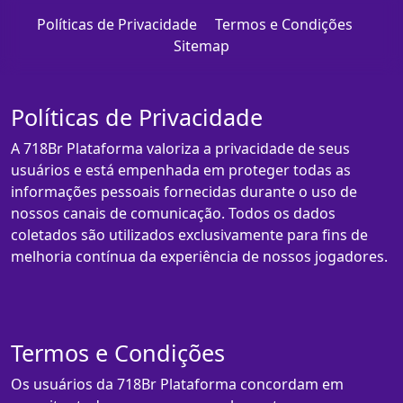
Políticas de Privacidade
Termos e Condições
Sitemap
Políticas de Privacidade
A 718Br Plataforma valoriza a privacidade de seus
usuários e está empenhada em proteger todas as
informações pessoais fornecidas durante o uso de
nossos canais de comunicação. Todos os dados
coletados são utilizados exclusivamente para fins de
melhoria contínua da experiência de nossos jogadores.
Termos e Condições
Os usuários da 718Br Plataforma concordam em