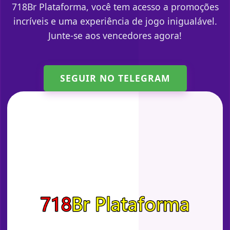
718Br Plataforma, você tem acesso a promoções
incríveis e uma experiência de jogo inigualável.
Junte-se aos vencedores agora!
SEGUIR NO TELEGRAM