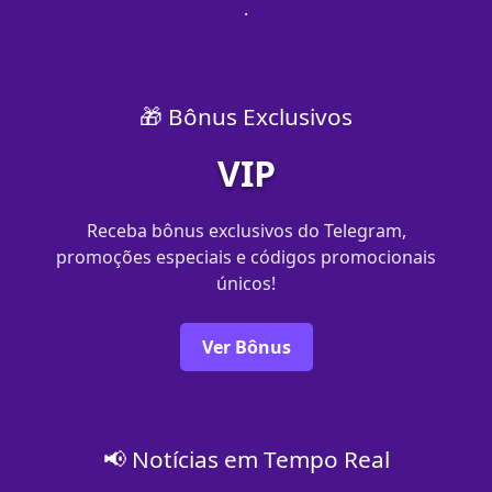
.
🎁 Bônus Exclusivos
VIP
Receba bônus exclusivos do Telegram,
promoções especiais e códigos promocionais
únicos!
Ver Bônus
📢 Notícias em Tempo Real