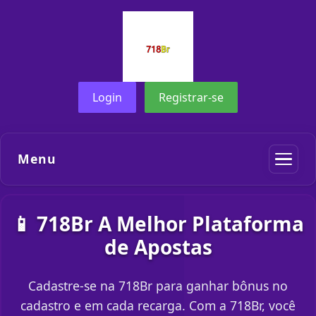
Login
Registrar-se
Menu
📱 718Br A Melhor Plataforma
de Apostas
Cadastre-se na 718Br para ganhar bônus no
cadastro e em cada recarga. Com a 718Br, você