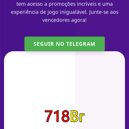
tem acesso a promoções incríveis e uma
experiência de jogo inigualável. Junte-se aos
vencedores agora!
SEGUIR NO TELEGRAM