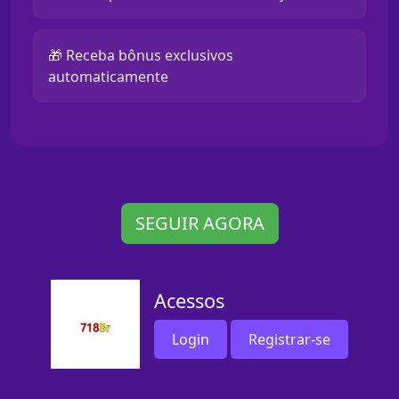
🎁 Receba bônus exclusivos
automaticamente
SEGUIR AGORA
Acessos
Login
Registrar-se