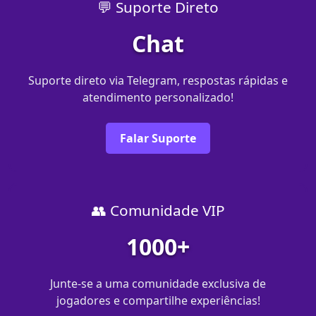
💬 Suporte Direto
Chat
Suporte direto via Telegram, respostas rápidas e
atendimento personalizado!
Falar Suporte
👥 Comunidade VIP
1000+
Junte-se a uma comunidade exclusiva de
jogadores e compartilhe experiências!