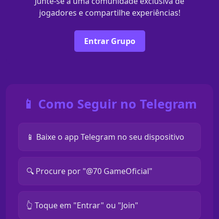
Junte-se a uma comunidade exclusiva de
jogadores e compartilhe experiências!
Entrar Grupo
📱 Como Seguir no Telegram
📱 Baixe o app Telegram no seu dispositivo
🔍 Procure por "@70 GameOficial"
👆 Toque em "Entrar" ou "Join"