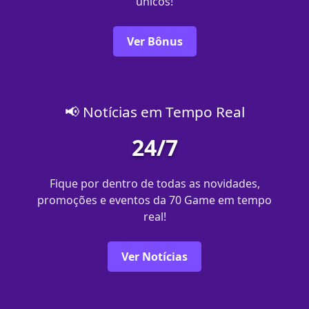
únicos!
Ver Bônus
📢 Notícias em Tempo Real
24/7
Fique por dentro de todas as novidades,
promoções e eventos da 70 Game em tempo
real!
Ver Notícias