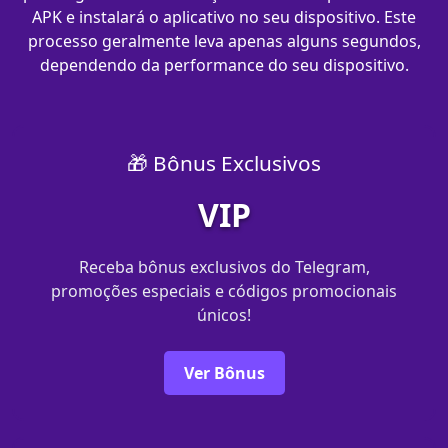
APK e instalará o aplicativo no seu dispositivo. Este
processo geralmente leva apenas alguns segundos,
dependendo da performance do seu dispositivo.
🎁 Bônus Exclusivos
VIP
Receba bônus exclusivos do Telegram,
promoções especiais e códigos promocionais
únicos!
Ver Bônus