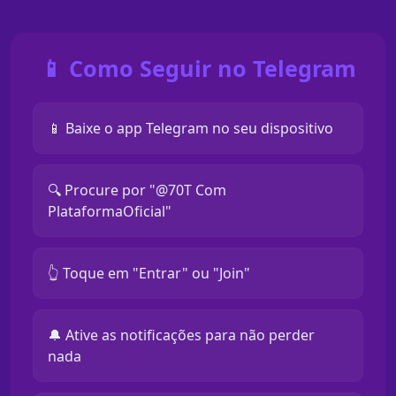
📱 Como Seguir no Telegram
📱 Baixe o app Telegram no seu dispositivo
🔍 Procure por "@70T Com
PlataformaOficial"
👆 Toque em "Entrar" ou "Join"
🔔 Ative as notificações para não perder
nada