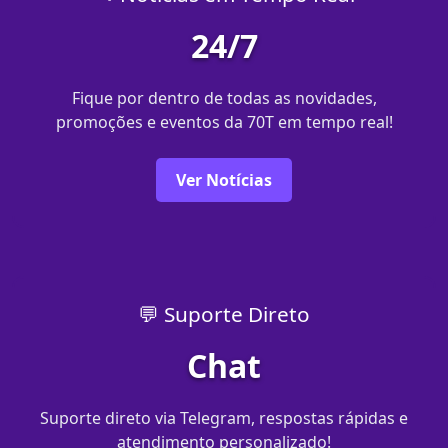
24/7
Fique por dentro de todas as novidades,
promoções e eventos da 70T em tempo real!
Ver Notícias
💬 Suporte Direto
Chat
Suporte direto via Telegram, respostas rápidas e
atendimento personalizado!