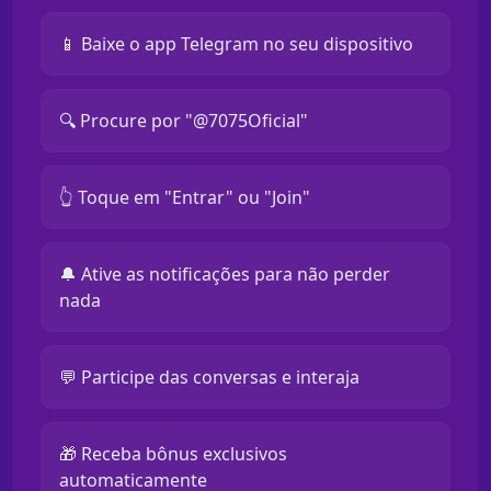
📱 Baixe o app Telegram no seu dispositivo
🔍 Procure por "@7075Oficial"
👆 Toque em "Entrar" ou "Join"
🔔 Ative as notificações para não perder
nada
💬 Participe das conversas e interaja
🎁 Receba bônus exclusivos
automaticamente