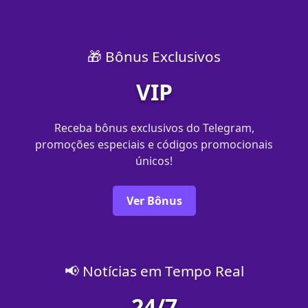
🎁 Bônus Exclusivos
VIP
Receba bônus exclusivos do Telegram,
promoções especiais e códigos promocionais
únicos!
Ver Bônus
📢 Notícias em Tempo Real
24/7