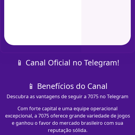
📱 Canal Oficial no Telegram!
📱 Benefícios do Canal
Descubra as vantagens de seguir a 7075 no Telegram
Com forte capital e uma equipe operacional
excepcional, a 7075 oferece grande variedade de jogos
e ganhou o favor do mercado brasileiro com sua
reputação sólida.