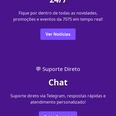
Fique por dentro de todas as novidades,
promoções e eventos da 7075 em tempo real!
Ver Notícias
💬 Suporte Direto
Chat
Suporte direto via Telegram, respostas rápidas e
atendimento personalizado!