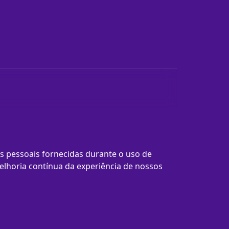
s pessoais fornecidas durante o uso de
elhoria contínua da experiência de nossos