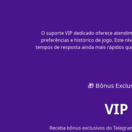
O suporte VIP dedicado oferece atendi
preferências e histórico de jogo. Este n
tempos de resposta ainda mais rápidos que 
🎁 Bônus Exclu
VIP
Receba bônus exclusivos do Telegra