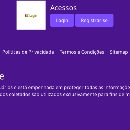
Acessos
Login
Registrar-se
Políticas de Privacidade
Termos e Condições
Sitemap
de
usuários e está empenhada em proteger todas as informaçõe
os coletados são utilizados exclusivamente para fins de m