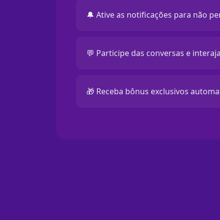
🔔 Ative as notificações para não p
💬 Participe das conversas e interaj
🎁 Receba bônus exclusivos autom