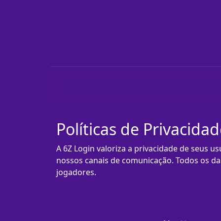
Políticas de Privacida
A 6Z Login valoriza a privacidade de seus 
nossos canais de comunicação. Todos os dad
jogadores.