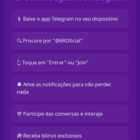
📱 Baixe o app Telegram no seu dispositivo
🔍 Procure por "@6ROficial"
👆 Toque em "Entrar" ou "Join"
🔔 Ative as notificações para não perder
nada
💬 Participe das conversas e interaja
🎁 Receba bônus exclusivos