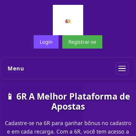
Login
Registrar-se
Menu
📱 6R A Melhor Plataforma de
Apostas
Cadastre-se na 6R para ganhar bônus no cadastro
e em cada recarga. Com a 6R, você tem acesso a