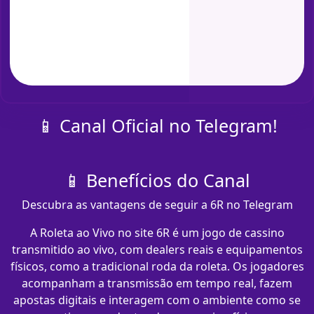
📱 Canal Oficial no Telegram!
📱 Benefícios do Canal
Descubra as vantagens de seguir a 6R no Telegram
A Roleta ao Vivo no site 6R é um jogo de cassino
transmitido ao vivo, com dealers reais e equipamentos
físicos, como a tradicional roda da roleta. Os jogadores
acompanham a transmissão em tempo real, fazem
apostas digitais e interagem com o ambiente como se