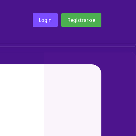
Login
Registrar-se