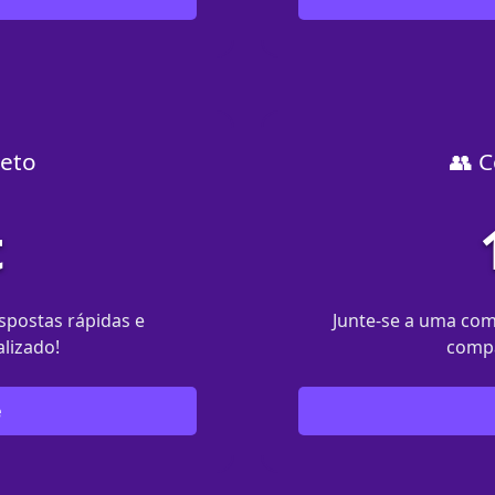
reto
👥 
t
espostas rápidas e
Junte-se a uma com
lizado!
compa
e