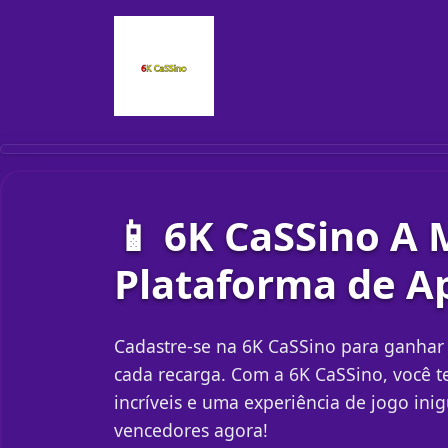
📱 6K CaSSino A 
Plataforma de A
Cadastre-se na 6K CaSSino para ganhar
cada recarga. Com a 6K CaSSino, você 
incríveis e uma experiência de jogo inig
vencedores agora!