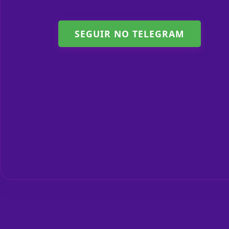
SEGUIR NO TELEGRAM