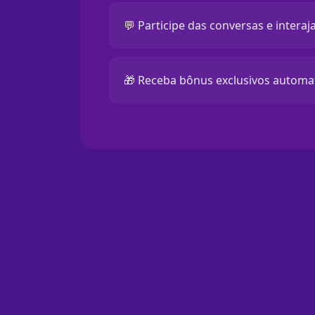
💬 Participe das conversas e interaj
🎁 Receba bônus exclusivos autom