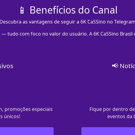
📱 Benefícios do Canal
Descubra as vantagens de seguir a 6K CaSSino no Telegra
 — tudo com foco no valor do usuário. A 6K CaSSino Brasil é o
sivos
📢 Notí
m, promoções especiais
Fique por dentro d
s únicos!
eventos da 