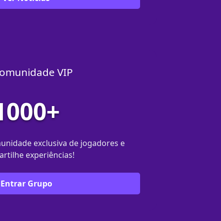
Comunidade VIP
1000+
unidade exclusiva de jogadores e
rtilhe experiências!
Entrar Grupo