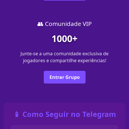
👥 Comunidade VIP
1000+
Junte-se a uma comunidade exclusiva de
jogadores e compartilhe experiências!
Entrar Grupo
📱 Como Seguir no Telegram