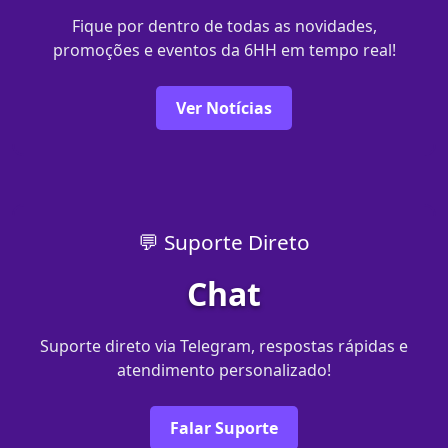
Fique por dentro de todas as novidades,
promoções e eventos da 6HH em tempo real!
Ver Notícias
💬 Suporte Direto
Chat
Suporte direto via Telegram, respostas rápidas e
atendimento personalizado!
Falar Suporte