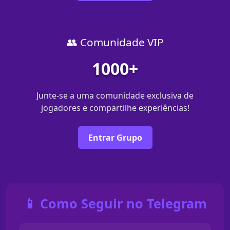
👥 Comunidade VIP
1000+
Junte-se a uma comunidade exclusiva de
jogadores e compartilhe experiências!
Entrar Grupo
📱 Como Seguir no Telegram