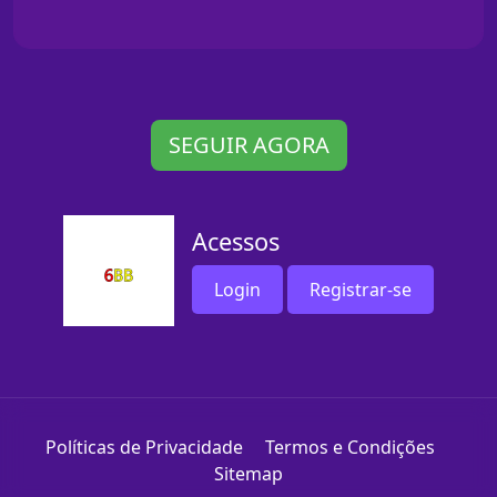
SEGUIR AGORA
Acessos
Login
Registrar-se
Políticas de Privacidade
Termos e Condições
Sitemap