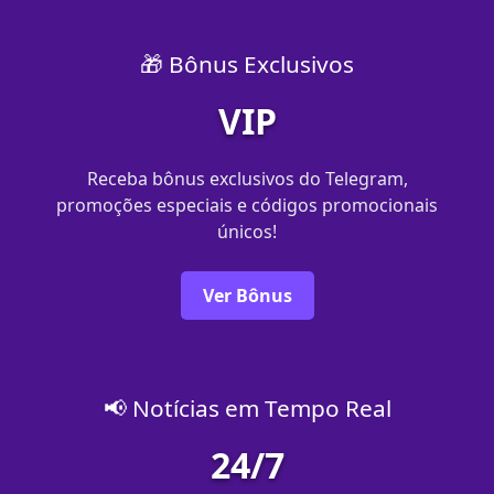
🎁 Bônus Exclusivos
VIP
Receba bônus exclusivos do Telegram,
promoções especiais e códigos promocionais
únicos!
Ver Bônus
📢 Notícias em Tempo Real
24/7