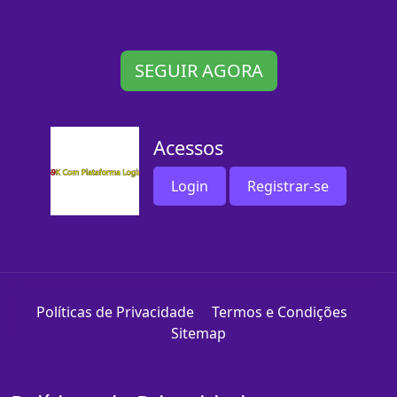
SEGUIR AGORA
Acessos
Login
Registrar-se
Políticas de Privacidade
Termos e Condições
Sitemap