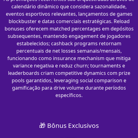
calendário dinâmico que considera sazonalidade,
eventos esportivos relevantes, lançamentos de games
blockbuster e datas comerciais estratégicas. Reload
bonuses oferecem matched percentages em depósitos
subsequentes, mantendo engagement de jogadores
estabelecidos; cashback programs retornam
percentuais de net losses semanais/mensais,
funcionando como insurance mechanism que mitiga
variance negativa e reduz churn; tournaments e
leaderboards criam competitive dynamics com prize
pools garantidos, leveraging social comparison e
gamificação para drive volume durante períodos
específicos.
🎁 Bônus Exclusivos