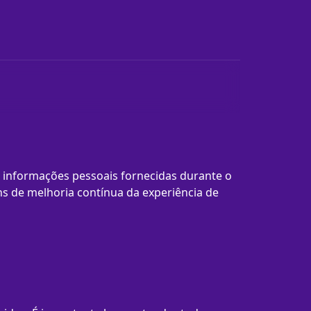
 informações pessoais fornecidas durante o
ns de melhoria contínua da experiência de