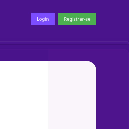
Login
Registrar-se