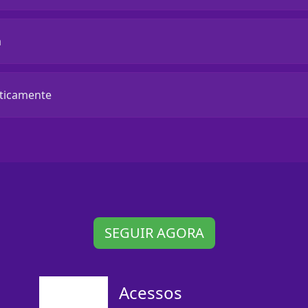
a
aticamente
SEGUIR AGORA
Acessos