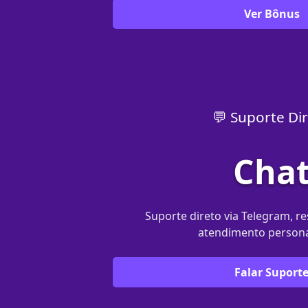
Ver Bônus
💬 Suporte Di
Cha
Suporte direto via Telegram, r
atendimento persona
Falar Suport