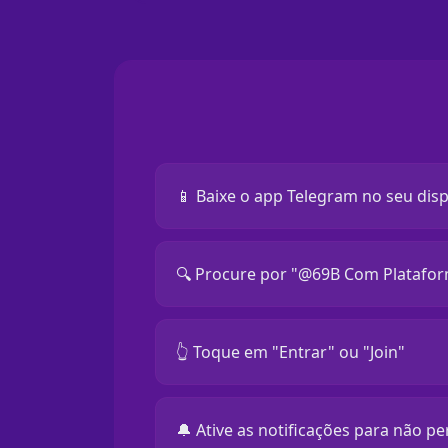
📱 Baixe o app Telegram no seu disp
🔍 Procure por "@69B Com Platafor
👆 Toque em "Entrar" ou "Join"
🔔 Ative as notificações para não p