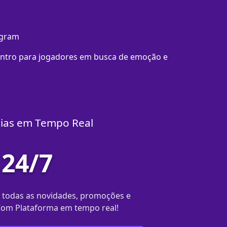
egram
ontro para jogadores em busca de emoção e
cias em Tempo Real
24/7
e todas as novidades, promoções e
Com Plataforma em tempo real!