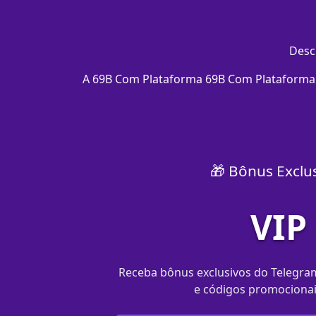
Desc
A 69B Com Plataforma 69B Com Plataforma 
🎁 Bônus Exclu
VIP
Receba bônus exclusivos do Telegra
e códigos promocionai