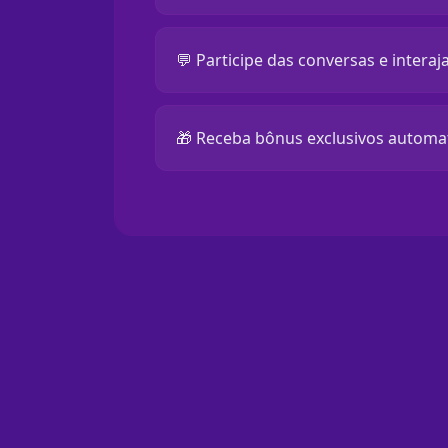
💬 Participe das conversas e interaj
🎁 Receba bônus exclusivos autom