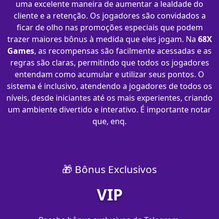
uma excelente maneira de aumentar a lealdade do
cliente e a retenção. Os jogadores são convidados a
ficar de olho nas promoções especiais que podem
trazer maiores bônus à medida que eles jogam. Na
68X
Games
, as recompensas são facilmente acessadas e as
regras são claras, permitindo que todos os jogadores
entendam como acumular e utilizar seus pontos. O
sistema é inclusivo, atendendo a jogadores de todos os
níveis, desde iniciantes até os mais experientes, criando
um ambiente divertido e interativo. É importante notar
que, enq.
🎁 Bônus Exclusivos
VIP