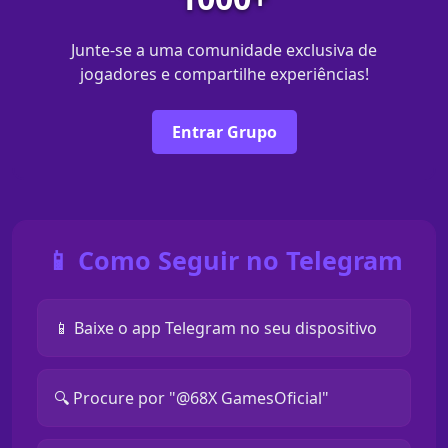
Junte-se a uma comunidade exclusiva de
jogadores e compartilhe experiências!
Entrar Grupo
📱 Como Seguir no Telegram
📱 Baixe o app Telegram no seu dispositivo
🔍 Procure por "@68X GamesOficial"