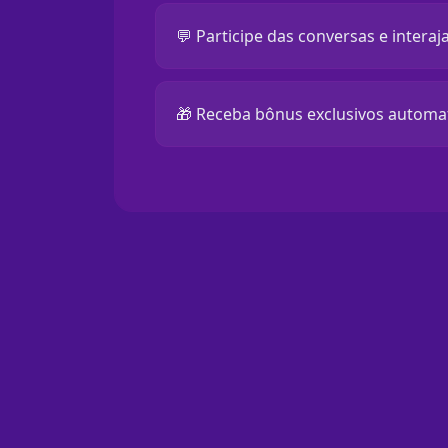
💬 Participe das conversas e interaj
🎁 Receba bônus exclusivos autom