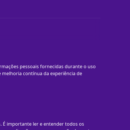
ormações pessoais fornecidas durante o uso
e melhoria contínua da experiência de
 É importante ler e entender todos os