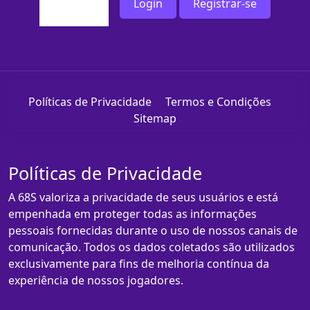
Login
Registrar-se
Políticas de Privacidade
Termos e Condições
Sitemap
Políticas de Privacidade
A 68S valoriza a privacidade de seus usuários e está
empenhada em proteger todas as informações
pessoais fornecidas durante o uso de nossos canais de
comunicação. Todos os dados coletados são utilizados
exclusivamente para fins de melhoria contínua da
experiência de nossos jogadores.