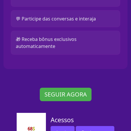
💬 Participe das conversas e interaja
🎁 Receba bônus exclusivos
automaticamente
SEGUIR AGORA
Acessos